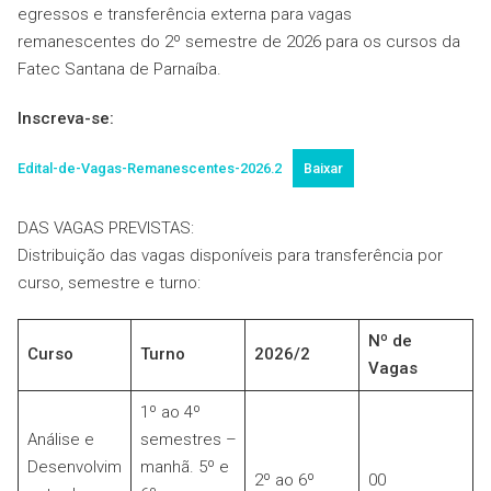
egressos e transferência externa para vagas
remanescentes do 2º semestre de 2026 para os cursos da
Fatec Santana de Parnaíba.
Inscreva-se:
Edital-de-Vagas-Remanescentes-2026.2
Baixar
DAS VAGAS PREVISTAS:
Distribuição das vagas disponíveis para transferência por
curso, semestre e turno:
Nº de
Curso
Turno
2026/2
Vagas
1º ao 4º
Análise e
semestres –
Desenvolvim
manhã. 5º e
2º ao 6º
00