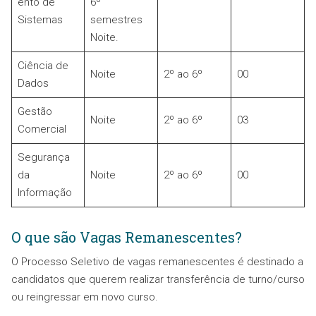
ento de
6º
Sistemas
semestres
Noite.
Ciência de
Noite
2º ao 6º
00
Dados
Gestão
Noite
2º ao 6º
03
Comercial
Segurança
da
Noite
2º ao 6º
00
Informação
O que são Vagas Remanescentes?
O Processo Seletivo de vagas remanescentes é destinado a
candidatos que querem realizar transferência de turno/curso
ou reingressar em novo curso.