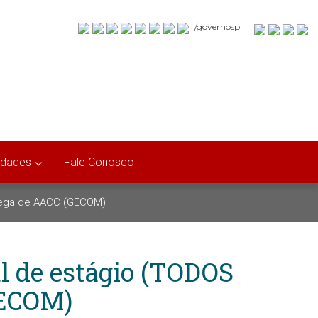
/governosp
idades
Fale Conosco
ntrega de AACC (GECOM)
al de estágio (TODOS
GECOM)