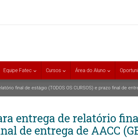
Equipe Fatec
Cursos
Área do Aluno
Oportun
relatório final de estágio (TODOS OS CURSOS) e prazo final de e
ara entrega de relatório fin
inal de entrega de AACC (