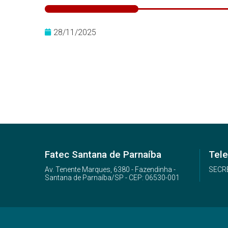
28/11/2025
Fatec Santana de Parnaíba
Tele
Av. Tenente Marques, 6380 - Fazendinha -
SECRE
Santana de Parnaíba/SP - CEP: 06530-001